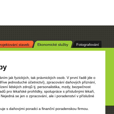
rojektování staveb
Ekonomické služby
Fotografování
by
 jak fyzických, tak právnických osob. V první řadě jde o
dříve jednoduché účetnictví), zpracování daňových přiznání,
ízení lidských zdrojů tj. personalistika, mzdy, bezpečnost
dů pro lékařské prohlídky, spolupráce s příslušnými lékaři,
Nejedná se jen o zpracování, ale i poradenství v příslušné
uje s daňovými poradci a finanční poradenskou firmou.