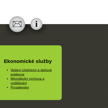
Ekonomické služby
Vedení účetnictví a daňové
evidence
Mimoškolní výchova a
vzdělávání
Poradenství