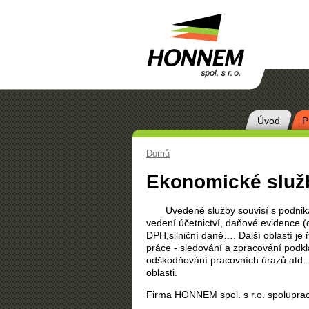
Úvod
P
Main menu
Domů
Ekonomické služ
Uvedené služby souvisí s podnikáním
vedení účetnictví, daňové evidence (
DPH,silniční daně…. Další oblastí je ř
práce - sledování a zpracování podkla
odškodňování pracovních úrazů atd.. 
oblasti.
Firma HONNEM spol. s r.o. spoluprac