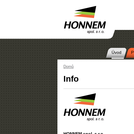
Úvod
P
Main menu
Domů
Info
HONNEM spol. s.r.o.