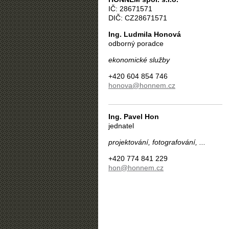
IČ: 28671571
DIČ: CZ28671571
Ing. Ludmila Honová
odborný poradce
ekonomické služby
+420 604 854 746
honova@honnem.cz
Ing. Pavel Hon
jednatel
projektování, fotografování, ...
+420 774 841 229
hon@honnem.cz